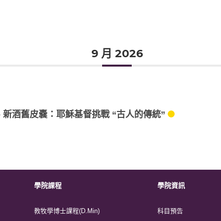
9 月 2026
 新酒舊皮嚢：耶穌基督挑戰 “古人的傳統”
學院課程
學院資訊
教牧學博士課程(D.Min)
科目預告