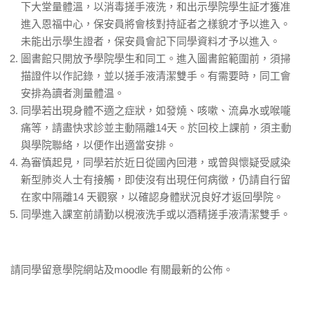
下大堂量體溫，以消毒搓手液洗，和出示學院學生証才獲准
進入恩福中心，保安員將會核對持証者之樣貌才予以進入。
未能出示學生證者，保安員會記下同學資料才予以進入。
圖書館只開放予學院學生和同工。進入圖書館範圍前，須掃
描證件以作記錄，並以搓手液清潔雙手。有需要時，同工會
安排為讀者測量體温。
同學若出現身體不適之症狀，如發燒、咳嗽、流鼻水或喉嚨
痛等，請盡快求診並主動隔離14天。於回校上課前，須主動
與學院聯絡，以便作出適當安排。
為審慎起見，同學若於近日從國內回港，或曾與懷疑受感染
新型肺炎人士有接觸，即使沒有出現任何病徵，仍請自行留
在家中隔離14 天觀察，以確認身體狀況良好才返回學院。
同學進入課室前請勤以梘液洗手或以酒精搓手液清潔雙手。
請同學留意學院網站及moodle 有關最新的公佈。